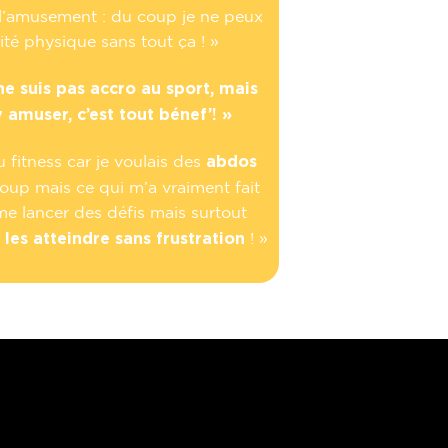
à l’amusement : du coup je ne peux
ité physique sans tout ça ! »
ne suis pas accro au sport, mais
 amuser, c’est tout bénef’! »
abdos
u fitness car je voulais des
p mais ce qui m’a vraiment fait
 me lancer des défis mais surtout
 les atteindre sans frustration
! »