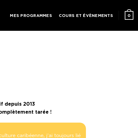
0
MES PROGRAMMES
COURS ET ÉVÈNEMENTS
tif depuis 2013
complètement tarée !
lture caribéenne, j’ai toujours lié