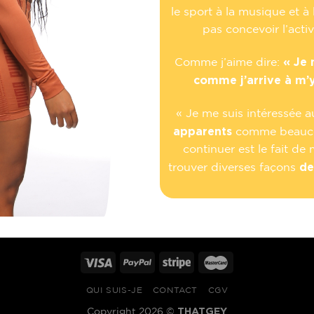
le sport à la musique et 
pas concevoir l’activ
« Je 
Comme j’aime dire:
comme j’arrive à m’y
« Je me suis intéressée a
apparents
comme beaucou
continuer est le fait de
de
trouver diverses façons
QUI SUIS-JE
CONTACT
CGV
THATGEY
Copyright 2026 ©