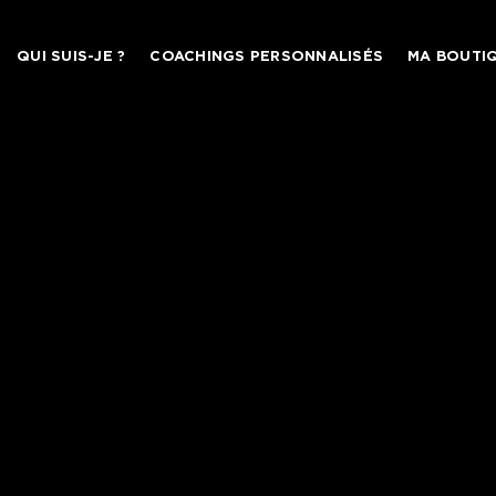
Skip
to
QUI SUIS-JE ?
COACHINGS PERSONNALISÉS
MA BOUTI
content